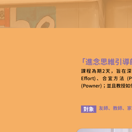
「進念思維引導
課程為期2天，旨在深入講解
Effort)、合宜方法 (P
(Powner)；並且教
友師、教師、家
對象